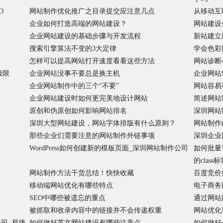
O
网站制作优化推广之目录提交应注意几点
从移动互
企业如何打造高端的网站建设？
网站建设
企业网站建设的基础步骤与开发流程
新站建立
搜索引擎算法不变的3大定律
学会色彩
怎样可以提高网站打开速度看看这些方法
网站诊断
极限
企业网站没事不要总是换主机
企业网站
企业网站制作中的三个“不要”
网站容易
企业网站建设时如何更完美地设计网站
简述网站
原创和伪原创如何影响网站排名
深圳网站
深圳大型网站建设，网站字体排版有什么原则？
网站制作
那些企业们需要注意的网站制作外链事项
深圳企业
WordPress如何创建新的模板页面_深圳网站制作公司
如何批量
的clas
网站制作方法干货总结！快快收藏
百度竞价
移动端网站优化有哪些特点
电子商务
SEO中哪些被遗忘的重点
通过网站
被抓取和收录内容中的链接并不会传递权重
网站优化
司_易捷
如何做好英文网站建设有哪些注意点
如何做好