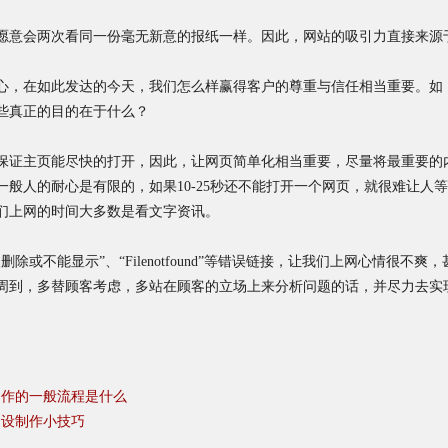
愿意会两次看同一份毫无新意的报纸一样。因此，网站的吸引力直接来源
心，在如此发达的今天，我们怎么样赢得客户的尊重与信任相当重要。如
些真正的目的在于什么？
保证主页能尽快的打开，因此，让网页简单化相当重要，尽量将最重要的
般人的耐心是有限的，如果10-25秒还不能打开一个网页，就很难让人
们上网的时间大多数是看文字资讯。
除或不能显示”、“Filenotfound”等错误链接，让我们上网心情很不
周到，多替顾客考虑，多站在顾客的立场上来分析问题的话，并尽力去实
制作的一般流程是什么
建设制作小技巧