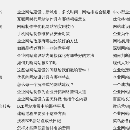
的
企业网站建设，新域名，多长时间，网站排名会稳定
中小型企
互联网时代网站制作具有哪些积极意义
优化移动
词
网站制作中优化网站的实用技巧
网站建设
手机网站制作维护及安全对策
企业为什
企业网站改版有哪些比较好的方法
网站易用
做商品描述页的一些注意事项
深圳网站
企业网站建设站内链接优化有哪些好的方法
如何判断
如何判断网站被K了呢
现代人对
这些做网站建设的问题给我们敲响警钟！
企业做定
息
优秀的网站设计具有哪些特点
企业网站
怎么做一个沉浸式的网站建设？
一个成功
企业网站制作为企业开拓网络营销大道
企业网站
企业网站建设方案怎样做 包括什么內容
百度站长
您服务
B2B网站发展中的那些事儿
微信营销
建站过程主要源于这些方面
企业网站
浅析B2B新站点成长日记
菜鸟必备
怎样才能降低竞价排名的费用
企业网站