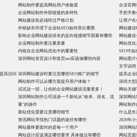
网站制作要提高网站用户体验度
企业官网
企业网站制作外部链接的多样性
手把手教
网站建设前必须经过严格计划
让用户在
外链缺失环境下企业站SEO如何突出重围
网站建设
影响企业网站建设排名的反向链接细节因素有哪些
网站建设
企业网站制作要注重质量
网站优化
内链在企业网站优化中的重要性
SEO中
深圳网站首页设计和首页seo应该做哪些内容
网站图片
文字说明
提高访问
深圳网站建设时要注意哪些SEO推广的细节
提高企业
网站制作可以从哪方面提升用户体验？
深圳大型
试试这一招，让你的企业网站建设流量更多！
网站关键
深圳网站制作公司浅谈一个新站从“收录、排名、流
深圳网站
量”的操作
网站制作
新站优化需要注意哪些细节
什么是长
资讯网站寻找热门话题的途径有哪些
2020
网站最终要面对的是每一个用户
深圳网站
网站设计应该满足哪些要求 具体做法有哪些
网站页面