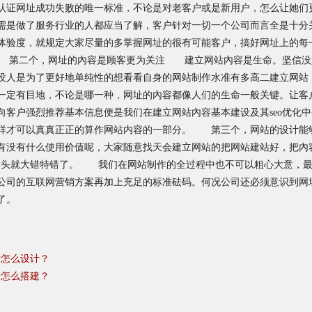
证网址成功失败的唯一标准，不论是对老客户或是新用户，怎么让她们更
需是做了服务行业的人都应当了解，客户针对一切一个公司而言全是十分
验度，就规定大家尽量的多掌握网址的很有可能客户，搞好网址上的每一
 第二个，网址的內容是顾客更为关注 建立网站內容是生命。坚信没
没人是为了更好地单纯性的想看看自身的网站制作水准有多高二建立网站
一定有目地，不论是哪一种，网址的內容都像人们的生命一般关键。让客
向客户强烈推荐基本信息便是我们在建立网站內容基本建设及其seo优化
那样才可以真真正正的算作网站内容的一部分。 第三个，网站的设计
有没有什么使用价值呢，大家随意找天会建立网站的把网站建站好，把內
念头就大错特错了。 我们在网站制作的全过程中也不可以粗心大意，最
公司的互联网营销方案再加上充足的标准砝码。何况公司还必须意识到网
了。
站怎么设计？
站怎么搭建？