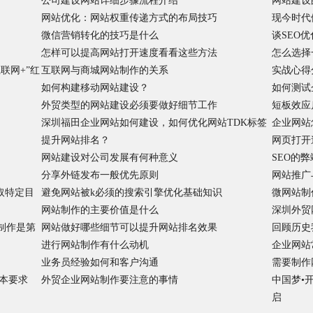
公司建设网站详细步骤流程介绍
网站建设
网站优化：网站权重传递方式的布局技巧
现今时代
微信营销转化的技巧是什么
谈SEO
怎样可以提高网站打开速度看看这些方法
怎么选择
联网+”红
互联网与商城网站制作的关系
实战心得
如何构建移动网站建设？
如何测试
外贸类型的网站建设必须要做好细节工作
短板效应
深圳福田企业网站如何建设，如何优化网站TDK标签
企业网站
提升网站排名？
网页打开
网站建设对公司发展有何种意义
SEO的
分享外链发布一般优先原则
网站推广
抓取特定目
避免网站被k必须的搜索引擎优化基础知识
微网站制
网站制作的主要价值是什么
深圳外贸
制作是第
网站做好哪些细节可以提升网站排名效果
回顾历史
进行网站制作有什么动机
企业网站
业务员经验如何和客户沟通
需要制作
本要求
外贸企业网站制作要注意的事情
中国梦•
启