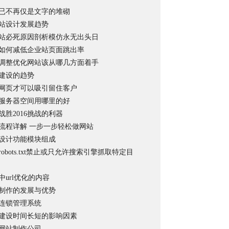
已不再仅是文字的堆砌
年网站设计发展趋势
站必死原因剖析模仿永无出头日
如何减低企业站页面跳出率
调整优化网站该从哪几方面着手
建设的趋势
网页才可以吸引留住客户
服务器空间用哪里的好
战胜2016挑战的利器
流程详解 一步一步轻松做网站
设计功能模块组成
obots.txt禁止或只允许搜索引擎抓取特定目
中url优化的内容
制作的发展与优势
连锁管理系统
建设时间长短的影响因素
网站制作公司