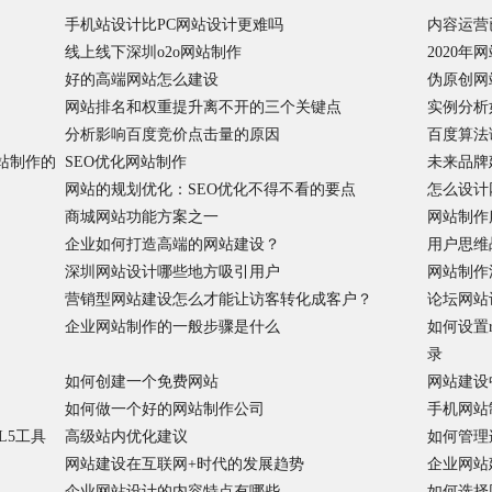
手机站设计比PC网站设计更难吗
内容运营
线上线下深圳o2o网站制作
2020
好的高端网站怎么建设
伪原创网
网站排名和权重提升离不开的三个关键点
实例分析
分析影响百度竞价点击量的原因
百度算法
站制作的
SEO优化网站制作
未来品牌
网站的规划优化：SEO优化不得不看的要点
怎么设计
商城网站功能方案之一
网站制作
企业如何打造高端的网站建设？
用户思维
深圳网站设计哪些地方吸引用户
网站制作
营销型网站建设怎么才能让访客转化成客户？
论坛网站
企业网站制作的一般步骤是什么
如何设置r
录
如何创建一个免费网站
网站建设
如何做一个好的网站制作公司
手机网站
L5工具
高级站内优化建议
如何管理
网站建设在互联网+时代的发展趋势
企业网站
企业网站设计的内容特点有哪些
如何选择