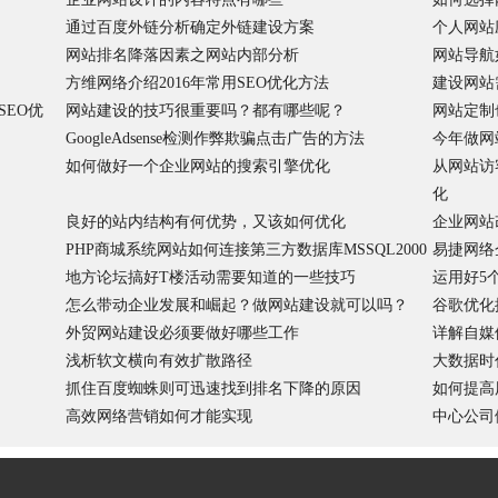
通过百度外链分析确定外链建设方案
个人网站
网站排名降落因素之网站内部分析
网站导航
方维网络介绍2016年常用SEO优化方法
建设网站
EO优
网站建设的技巧很重要吗？都有哪些呢？
网站定制
GoogleAdsense检测作弊欺骗点击广告的方法
今年做网
如何做好一个企业网站的搜索引擎优化
从网站访
化
良好的站内结构有何优势，又该如何优化
企业网站
PHP商城系统网站如何连接第三方数据库MSSQL2000
易捷网络
地方论坛搞好T楼活动需要知道的一些技巧
运用好5
怎么带动企业发展和崛起？做网站建设就可以吗？
谷歌优化
外贸网站建设必须要做好哪些工作
详解自媒
浅析软文横向有效扩散路径
大数据时
抓住百度蜘蛛则可迅速找到排名下降的原因
如何提高
高效网络营销如何才能实现
中心公司