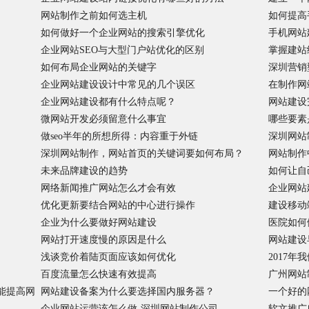
网站制作之前如何选主机
如何提高
如何做好一个企业网站的搜索引擎优化
手机网站
企业网站SEO与大型门户站优化的区别
掌握建站
如何布局企业网站的关键字
深圳营销
企业网站建设设计中常见的几个误区
在制作网
企业网站建设都有什么特点呢？
网站建设
微网站开发必须留意什么事宜
哪些要素
做seo半年的所想所得：内容重于外链
深圳网站
深圳网站制作，网站首页的关键词要如何布局？
网站制作
未来品牌建设的趋势
如何让自
网络新闻推广网站怎么才会有效
企业网站
优化更新要结合网站的中心进行操作
建设移动
企业为什么要做好网站建设
医院如何
网站打开速度慢的原因是什么
网站建设
浅谈竞价着陆页面应该如何优化
2017
百度流量怎么快速有效提高
广州网站
能提高网
网站建设备案为什么要选择国内服务器？
一个好的
企业网站运营该怎么做-深圳网站制作公司
软文推广