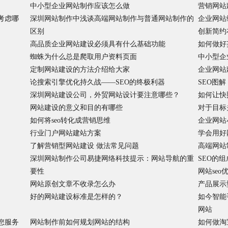
中小型企业网站制作应该怎么做
营销网站
考虑哪
深圳网站制作中浅谈高端网站制作与普通网站制作的
企业网站
区别
创新简约
高品质企业网站建设必须具有什么基础功能
如何做好
蜘蛛为什么总是爬取用户资料页面
中小型企
定制网站建设的方法介绍给大家
企业网站
论搜索引擎优化持久战——SEO的终极利器
SEO图
深圳网站建设公司，外贸网站设计要注意哪些？
如何让快
网站建设的意义和目的有哪些
对于目标
如何将seo转化成营销思维
企业网站
行业门户网站建站方案
学会用好
了解营销型网站建设 做法常见问题
高端网站
深圳网站制作公司易捷网络科技提示：网站导航的重
SEO的
要性
网站se
网站原创文章不收录怎么办
产品展示
好的网站建设标准是怎样的？
如今智能
网站
您服务
网站制作前如何规划网站的结构
如何做淘