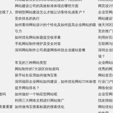
网站建设公司的高效标准体现在哪些方面
网页设计
忽视了人
营销型网站建设怎么才能让访客转化成客户？
企业官网
竞价排名的执行
网站建设
如何看待网站设计的个性化及如何提高企业网站的吸
做天河区
引力
竞价推广
如何优化网站标题提交收录量
利用好百
手机网站制作维护及安全对策
互联网与
深圳网站制作公司易捷网络科技企业建站套餐
深圳企业
项？
常见的三种网站类型
企业网站
网站制作的7大误区你知道吗
优秀的网
新手站长应用如何做淘宝客
网站首页
深圳福田企业网站如何建设，如何优化网站TDK标签
行业门户
提升网站排名？
网络创业
道吗
如何做好一个响应型网站呢
企业官网
利用三大网络文档进行网站推广
找友情链
质量重要
如何做淘宝搜索标题的搜索优化
网站优化