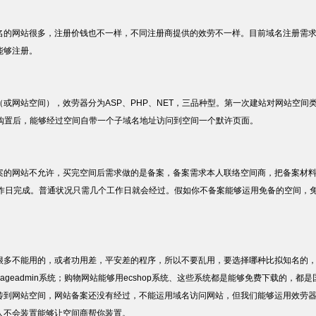
名的网站很多，注册价钱也不一样，不同注册商提供的效劳不一样。目前域名注册需
能够注册。
或网站空间），效劳器分为ASP、PHP、NET，三品种型。第一次建站对网站空间
空间购置后，能够经过空间自带一个子域名地址访问到空间一个默许页面。
案的网站不允许，买完空间后需求做的是备案，备案需求本人联络空间商，把备案材
工作日完成。普通状况只需几个工作日就会经过。假如你不备案能够运用免备的空间，
多不能用的，或者功用差，平安差的程序，所以不要乱用，要选择哪种比拟知名的，假如做
pageadmin系统；购物网站能够用ecshop系统、这些系统都是能够免费下载的，
传到网站空间，网站备案还没有经过，不能运用域名访问网站，但我们能够运用效劳
人不会装置能够让空间商帮你装置。