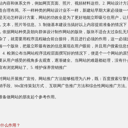
站內容和体系文件，例如网页页面、照片、视頻材料这些。2. 网站设计
造合理布局。不一样种类的网站设计业不一样，新建站早期大家必须做一
是无论怎样设计方案，网站的功效全是为了更好地能立即吸引住用户，让
，文本，照片等信息。3. 制做基本建设当搞好以上内容提前准备的情况
，依据网站种类及朝向群体设计制作网站的版块，版块不适合太过杂乱无
杂了，就需要用程序流程融合前台接待，而且进行必须的作用，这一必须
每一个版块，把最立即最有效的信息展现在用户眼前，并且用户搜索信息
。4. 检测公布当网站程序流程层面撰写好的情况下，便是个一个网站的
要从用户感受的视角多去观查，逐渐健全。当网站的难题都处理，没有什
布浏览网站了。5. 维护保养营销推广
对网站开展推广宣传。网站推广方法能够梳理为八种，既：百度搜索引擎
手段、bbs宣传策划方式 、互联网广告推广方法和综合性网站推广方法
准备做网站的朋友起个参考作用。
有什么作用？