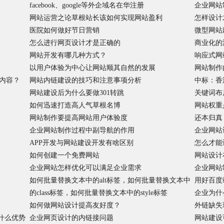
facebook、google等外企域名在华注册
企业网站
网站运营之论草根站长该如何实现网站盈利
怎样设计
医院如何做好节日营销
微型网站
怎么进行网页设计才是正确的
商业化的
网站开发有哪几种方式？
响应式网
以用户体验为中心让网站顺其自然的发展
网站制作
内容？
网站内链建设的技巧和注意事项分析
中标：香
网站建设后为什么要做301转跳
关键词布
如何迅速打造高人气草根名博
网站权重
网站制作要提高网站用户体验度
还本归真
企业网站制作过程中副导航的作用
企业网站
APP开发与网站建设开发有啥区别
怎么才能
如何创建一个免费网站
网站设计
企业网站怎样优化可以满足企业需求
企业网站
如何批量替换文本中的alt标签，如何批量替换文本中
用好百度
的class标签，如何批量替换文本中的style标签
企业为什
如何做网站设计提高友好度？
外链缺失
什么优势
企业网页设计的内链接问题
网站建设