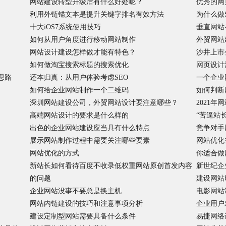
网站建设转型升级后有什么好处呢？
优秀的网
利用外链锚文本是提升关键字排名有效方法
为什么做
十大iOS7系统使用技巧
垂直网站
如何从用户角度进行移动网站制作
外贸网站
网站设计建设怎样做才能有特色？
沙井上市
如何做淘宝搜索标题的搜索优化
网页设计
思路
还本归真：从用户体验考虑SEO
一个企业
如何给企业网站制作一个二维码
如何判断
深圳网站建设公司，外贸网站设计要注意哪些？
2021
高端网站设计的要求是什么样的
“苦逼站
出色的企业网站建设应当具有什么特点
竞争对手
展示网站制作过程中需要关注哪些要素
网站优化
网站优化的方式
你适合做
新站长如何看待百度不收录低权重网站原创首发内容
新世纪企
的问题
建设网站
企业网站没事不要总是换主机
电影网站
网站内链建设的技巧和注意事项分析
企业用户
建设定制型网站需要具备什么条件
易捷网络