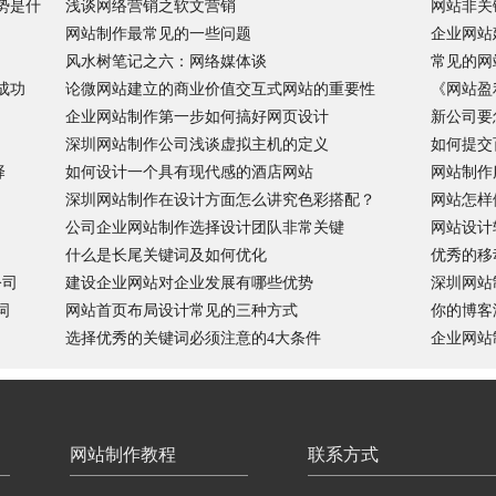
势是什
浅谈网络营销之软文营销
网站非关
网站制作最常见的一些问题
企业网站
风水树笔记之六：网络媒体谈
常见的网
成功
论微网站建立的商业价值交互式网站的重要性
《网站盈
企业网站制作第一步如何搞好网页设计
新公司要
深圳网站制作公司浅谈虚拟主机的定义
如何提交
择
如何设计一个具有现代感的酒店网站
网站制作
深圳网站制作在设计方面怎么讲究色彩搭配？
网站怎样
公司企业网站制作选择设计团队非常关键
网站设计
什么是长尾关键词及如何优化
优秀的移
公司
建设企业网站对企业发展有哪些优势
深圳网站
词
网站首页布局设计常见的三种方式
你的博客
选择优秀的关键词必须注意的4大条件
企业网站
网站制作教程
联系方式