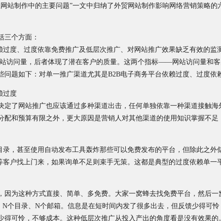
业网站制作中的主要问题”一文中归纳了外贸网站制作影响网络营销策略的
括三个方面：
依赖过度、过度依靠免费推广及低层次推广、对网站推广效果缺乏有效的监
网站访问量，后者体现了潜在客户的质量。这两个指标——网站访问量和
些问题如下：对单一推广渠道尤其是B2B电子商务平台依赖过度、过度依
赖过度
决定了网站推广也应该通过多种渠道出击，任何单独依靠一种渠道接触海
分配和预算有限之外，更大原因是营销人对其他渠道的使用知识掌握不足
录目录，甚至使用自动发布工具轰炸那些可以免费发布的平台，但除此之外
坐等客户找上门来，如果询单不足则束手无策。这都是典型的过度依赖单一
，因为这种方式直接、简单、多免费。大家一窝蜂去找免费平台，然后一
、N个目录、N个邮箱。信息是在短时间内发了很多出去，但反馈少得可怜
少得可怜，不够成本。这种低层次推广从投入产出的角度看是没有效果的