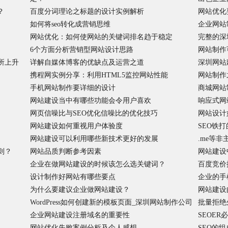
？
百度分词理论之标题的设计实例解析
网站优化
如何将seo转化成营销思维
企业网站
网站优化：如何使网站的关键词排名趋于稳定
完整的深
6个方面分析营销型网站设计思路
网站制作
所上升
详解自媒体博客的优缺点及运营之道
深圳网站
携程网实例分享：利用HTML5监控网站性能
网站制作
手机网站制作要详细的设计
商城网站
网站建设当中有哪些功能会令用户喜欢
响应式网
网页信噪比与SEO优化信噪比的优化技巧
网站设计
网站建设如何重视用户体验度
SEO铁
网站建设可以利用哪些新技术更好的发展
.me等
则？
网站品质判断参考因素
网站建设
企业在做网站建设的时候该怎么选关键词？
百度竞价
设计制作好网站有哪些要点
企业的手
为什么要建议企业做网站建设？
网站建设
WordPress如何创建新的模板页面_深圳网站制作公司
批量拒绝
企业网站建设注册域名的重要性
SEOE
网站优化失败案例分析及个人感想
SEO的